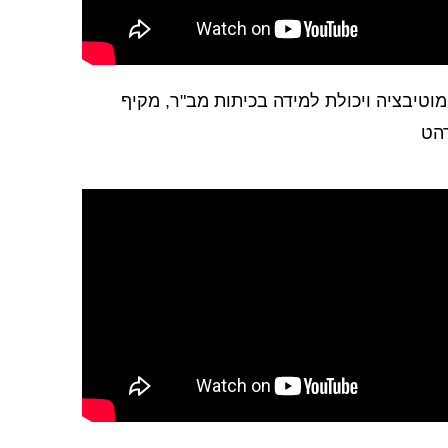
מוטיבציה ויכולת למידה בכיתות מב"ר, מקיף
רהט