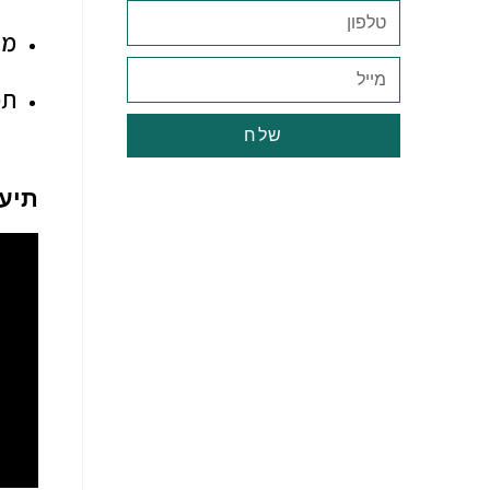
מי
תכ
שלח
תיעו