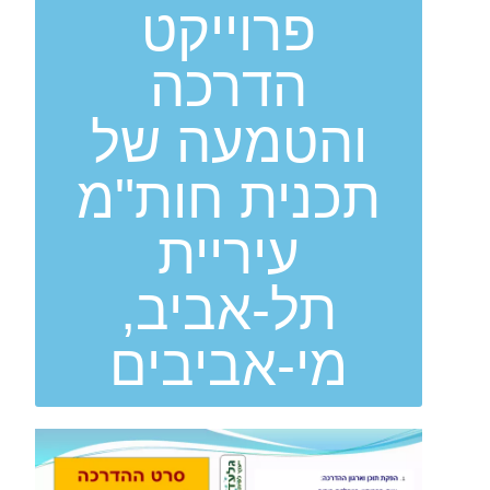
פרוייקט
הדרכה
והטמעה של
תכנית חות"מ
עיריית
תל-אביב,
מי-אביבים