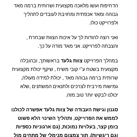
הדחיפות ועשו מלאכה מקצועית ושרותית ברמה מאד
גבוהה ומאד אכפתית ומחויבת לעובדים לתהליך
ולפרוייקט כולו.
ואני רוצה להודות לך על איכות הצוות שבחרת ,
והצבתה לפרוייקט. אני מאד מודה על כך.
במהלך הפרוייקט
צוות גלעד
בראשותך, ובהובלה
מקצועית בשטח ע"י קובי משיח , שיקף יכולת מקצועית
שרותית ברמה גבוהה מאד , יכולת למידה מעולה,
גמישות מירבית לצרכים ולתנאים המשתנים ,שלא
יכולנו לבקש יותר טוב מזה.
סגנון וגישת העבודה של צוות גלעד אפשרה לכולנו
לממש את הפרוייקט, ותהליך השינוי הלא פשוט
בזמן קצר, בעלויות נמוכות, (גם ארגוניות כספיות
וגם ריגשיות), תוך צמצום מנימלי של מתחים מול