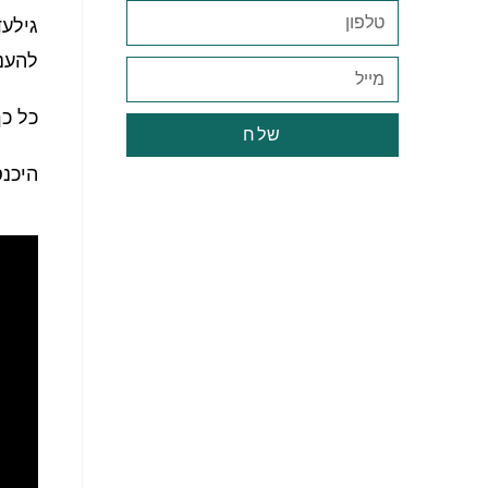
גילעד
להעני
כל כך
שלח
היכנ