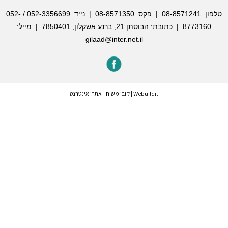
טלפון:
08-8571241
| פקס: 08-8571350 | נייד:
052-3356699
/
052-
8773160
| כתובת: הבוסתן 21, ברנע אשקלון, 7850401 | מייל:
gilaad@inter.net.il
Webuildit
|
קובי משיח - אתרי אינטרנט