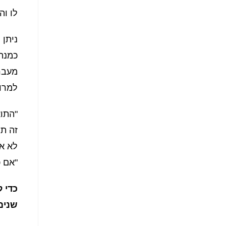
לו וה
ניתן 
כמנה
מעבר 
למרו
"התוא
זה תל
לא אכ
"אם כ
כדי 
שנים 