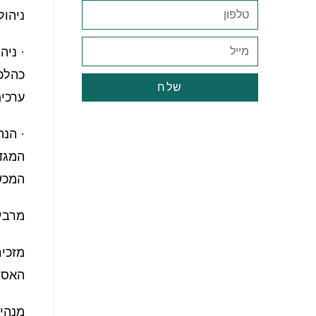
ניהול
· ניה
כהלכה
שלח
ערכים
· הנה
המגדי
המכשו
מרבית
מזכי
האסט
מנהיג